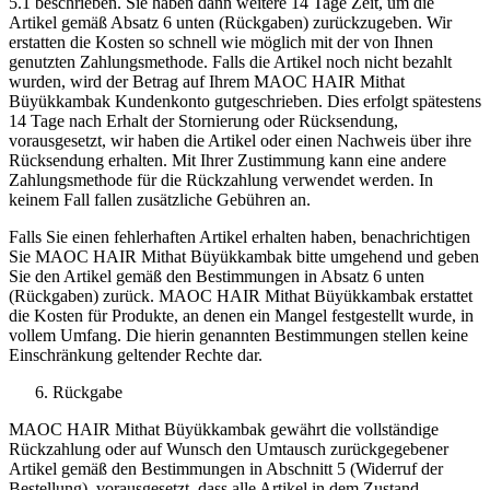
5.1 beschrieben. Sie haben dann weitere 14 Tage Zeit, um die
Artikel gemäß Absatz 6 unten (Rückgaben) zurückzugeben. Wir
erstatten die Kosten so schnell wie möglich mit der von Ihnen
genutzten Zahlungsmethode. Falls die Artikel noch nicht bezahlt
wurden, wird der Betrag auf Ihrem MAOC HAIR Mithat
Büyükkambak Kundenkonto gutgeschrieben. Dies erfolgt spätestens
14 Tage nach Erhalt der Stornierung oder Rücksendung,
vorausgesetzt, wir haben die Artikel oder einen Nachweis über ihre
Rücksendung erhalten. Mit Ihrer Zustimmung kann eine andere
Zahlungsmethode für die Rückzahlung verwendet werden. In
keinem Fall fallen zusätzliche Gebühren an.
Falls Sie einen fehlerhaften Artikel erhalten haben, benachrichtigen
Sie MAOC HAIR Mithat Büyükkambak bitte umgehend und geben
Sie den Artikel gemäß den Bestimmungen in Absatz 6 unten
(Rückgaben) zurück. MAOC HAIR Mithat Büyükkambak erstattet
die Kosten für Produkte, an denen ein Mangel festgestellt wurde, in
vollem Umfang. Die hierin genannten Bestimmungen stellen keine
Einschränkung geltender Rechte dar.
Rückgabe
MAOC HAIR Mithat Büyükkambak gewährt die vollständige
Rückzahlung oder auf Wunsch den Umtausch zurückgegebener
Artikel gemäß den Bestimmungen in Abschnitt 5 (Widerruf der
Bestellung), vorausgesetzt, dass alle Artikel in dem Zustand