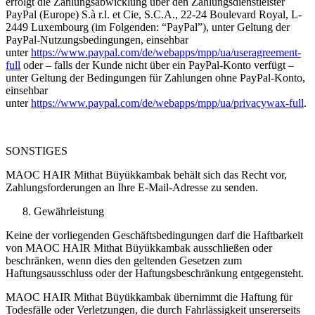
erfolgt die Zahlungsabwicklung über den Zahlungsdienstleister
PayPal (Europe) S.à r.l. et Cie, S.C.A., 22-24 Boulevard Royal, L-
2449 Luxembourg (im Folgenden: “PayPal”), unter Geltung der
PayPal-Nutzungsbedingungen, einsehbar
unter
https://www.paypal.com/de/webapps/mpp/ua/useragreement-
full
oder – falls der Kunde nicht über ein PayPal-Konto verfügt –
unter Geltung der Bedingungen für Zahlungen ohne PayPal-Konto,
einsehbar
unter
https://www.paypal.com/de/webapps/mpp/ua/privacywax-full
.
SONSTIGES
MAOC HAIR Mithat Büyükkambak behält sich das Recht vor,
Zahlungsforderungen an Ihre E-Mail-Adresse zu senden.
Gewährleistung
Keine der vorliegenden Geschäftsbedingungen darf die Haftbarkeit
von MAOC HAIR Mithat Büyükkambak ausschließen oder
beschränken, wenn dies den geltenden Gesetzen zum
Haftungsausschluss oder der Haftungsbeschränkung entgegensteht.
MAOC HAIR Mithat Büyükkambak übernimmt die Haftung für
Todesfälle oder Verletzungen, die durch Fahrlässigkeit unsererseits