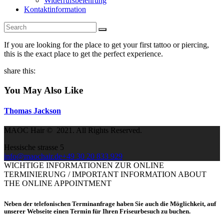
Widerrufsbelehrung
Kontaktinformation
If you are looking for the place to get your first tattoo or piercing,
this is the exact place to get the perfect experience.
share this:
You May Also Like
Thomas Jackson
MAOC Hair © 2021. All Rights Reserved.
Hessische strasse 5
info@maochair.de
+49 30 20 833 929
WICHTIGE INFORMATIONEN ZUR ONLINE
TERMINIERUNG / IMPORTANT INFORMATION ABOUT
THE ONLINE APPOINTMENT
Neben der telefonischen Terminanfrage haben Sie auch die Möglichkeit, auf
unserer Webseite einen Termin für Ihren Friseurbesuch zu buchen.