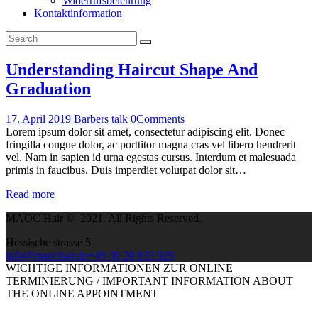
Widerrufsbelehrung
Kontaktinformation
Understanding Haircut Shape And
Graduation
17. April 2019
Barbers talk
0
Comments
Lorem ipsum dolor sit amet, consectetur adipiscing elit. Donec
fringilla congue dolor, ac porttitor magna cras vel libero hendrerit
vel. Nam in sapien id urna egestas cursus. Interdum et malesuada
primis in faucibus. Duis imperdiet volutpat dolor sit…
Read more
MAOC Hair © 2021. All Rights Reserved.
Hessische strasse 5
info@maochair.de
+49 30 20 833 929
WICHTIGE INFORMATIONEN ZUR ONLINE
TERMINIERUNG / IMPORTANT INFORMATION ABOUT
THE ONLINE APPOINTMENT