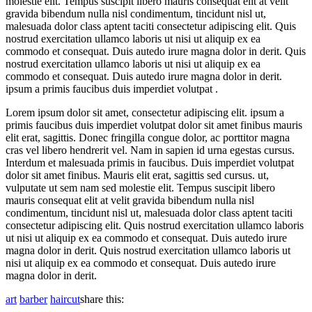
molestie elit. Tempus suscipit libero mauris consequat elit at velit
gravida bibendum nulla nisl condimentum, tincidunt nisl ut,
malesuada dolor class aptent taciti consectetur adipiscing elit. Quis
nostrud exercitation ullamco laboris ut nisi ut aliquip ex ea
commodo et consequat. Duis autedo irure magna dolor in derit. Quis
nostrud exercitation ullamco laboris ut nisi ut aliquip ex ea
commodo et consequat. Duis autedo irure magna dolor in derit.
ipsum a primis faucibus duis imperdiet volutpat .
Lorem ipsum dolor sit amet, consectetur adipiscing elit. ipsum a
primis faucibus duis imperdiet volutpat dolor sit amet finibus mauris
elit erat, sagittis. Donec fringilla congue dolor, ac porttitor magna
cras vel libero hendrerit vel. Nam in sapien id urna egestas cursus.
Interdum et malesuada primis in faucibus. Duis imperdiet volutpat
dolor sit amet finibus. Mauris elit erat, sagittis sed cursus. ut,
vulputate ut sem nam sed molestie elit. Tempus suscipit libero
mauris consequat elit at velit gravida bibendum nulla nisl
condimentum, tincidunt nisl ut, malesuada dolor class aptent taciti
consectetur adipiscing elit. Quis nostrud exercitation ullamco laboris
ut nisi ut aliquip ex ea commodo et consequat. Duis autedo irure
magna dolor in derit. Quis nostrud exercitation ullamco laboris ut
nisi ut aliquip ex ea commodo et consequat. Duis autedo irure
magna dolor in derit.
art
barber
haircut
share this: