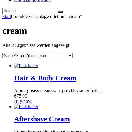
Kontaktinformation
Start
Produkte verschlagwortet mit „cream“
cream
Nach
Alle 2 Ergebnisse werden angezeigt
Aktualität
sortiert
Hair & Body Cream
A non-greasy cream-wax provides super hold...
€
75
.
00
Buy now
Aftershave Cream
Lorem ipsum dolor sit amet, consectetur...