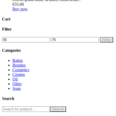
€
55
.
00
Buy now
Cart
Filter
Min.
Max.
Filter
Preis
Preis
Categories
Balms
Brushes
Cosmetics
Creams
Oil
Other
Soap
Search
Search