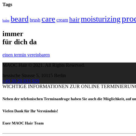
Tags
pro
beard
care
moisturizing
hair
brush
cream
balm
immer
für dich da
einen termin vereinbaren
MAOC Hair © 2021. All Rights Reserved.
hessische Strasse 5, 10115 Berlin
+49 30 20 833 929
WICHTIGE INFORMATIONEN ZUR ONLINE TERMINIERUN
Neben der telefonischen Terminanfrage haben Sie auch die Möglichkeit, auf u
Vielen Dank für Ihr Verständnis!
Euer
MAOC Hair Team